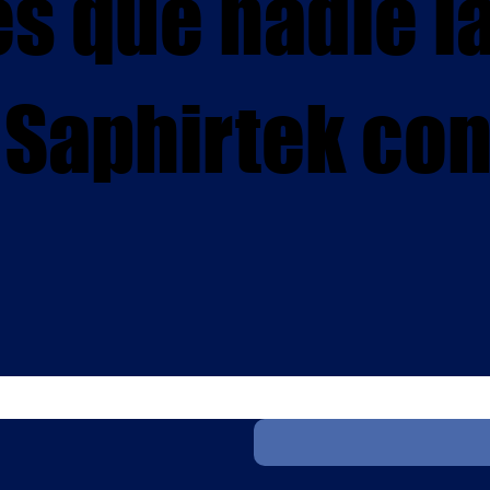
s que nadie l
 Saphirtek co