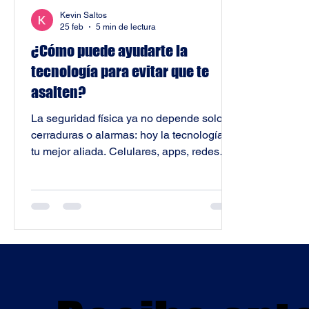
Kevin Saltos
25 feb
5 min de lectura
¿Cómo puede ayudarte la
tecnología para evitar que te
asalten?
La seguridad física ya no depende solo de
cerraduras o alarmas: hoy la tecnología es
tu mejor aliada. Celulares, apps, redes
sociales y dispositivos inteligentes
pueden prevenir robos, evitar riesgos y
ayudarte a reaccionar ante emergencias.
Pero mal usados, también abren la puerta
a ciberacoso, fraudes o robos. Descubre
en este blog cómo protegerte, qué riesgos
evitar y las mejores prácticas para
equilibrar conveniencia, privacidad y
seguridad.