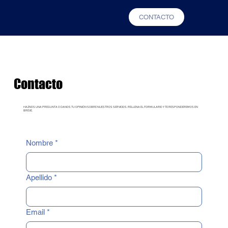
CONTACTO
Contacto
HAZNOS UNA PREGUNTA O DANOS TU OPINIÓN SOBRE NUESTROS SERVICIOS. RELLENA EL FORMULARIO Y TE RESPONDEREMOS EN
BREVE.
Nombre
*
Apellido
*
Email
*